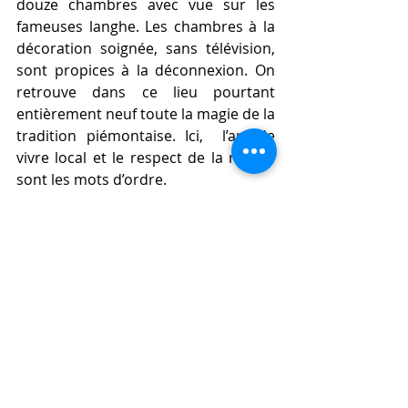
douze chambres avec vue sur les 
fameuses langhe. Les chambres à la 
décoration soignée, sans télévision, 
sont propices à la déconnexion. On 
retrouve dans ce lieu pourtant 
entièrement neuf toute la magie de la 
tradition piémontaise. Ici,  l’art de 
vivre local et le respect de la nature 
sont les mots d’ordre.
Autant de valeurs que l’on retrouve 
dans les assiettes de l’Orto, le 
restaurant gastronomique dirigé par 
le jeune chef britannique Charles 
Pearce qui lie tradition et modernité.
Et que dire du spa magnifiquement 
pensé et aménagé… courez-y tout 
simplement!
Nordelaia