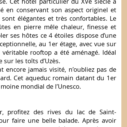
se. Cet hôtel particulier du XVè siècle a 
té en conservant son aspect originel et 
ont élégantes et très confortables. Le 
tes en pierre mêle chaleur, finesse et 
er ses hôtes ce 4 étoiles dispose d’une 
xceptionnelle, au 1er étage, avec vue sur 
 véritable rooftop a été aménagé. Idéal 
 sur les toîts d’Uzès.
t encore jamais visité, n’oubliez pas de 
Gard. Cet aqueduc romain datant du 1er 
trimoine mondial de l’Unesco.
, profitez des rives du lac de Saint-
our faire une belle balade. Après avoir 