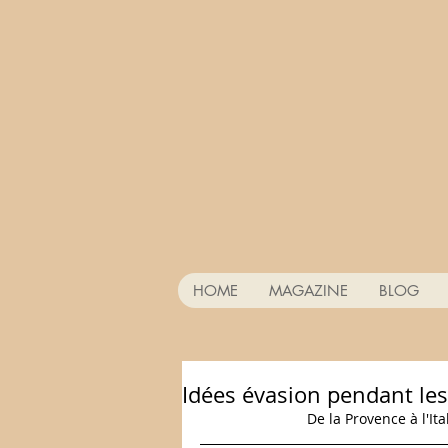
HOME
MAGAZINE
BLOG
Idées évasion pendant le
  De la Provence à l'I