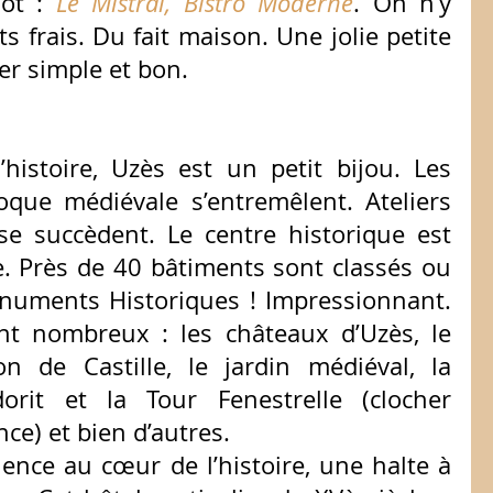
ot : 
Le Mistral, Bistro Moderne
. On n’y 
 frais. Du fait maison. Une jolie petite 
r simple et bon.
’histoire, Uzès est un petit bijou. Les 
poque médiévale s’entremêlent. Ateliers 
 se succèdent. Le centre historique est 
. Près de 40 bâtiments sont classés ou 
onuments Historiques ! Impressionnant. 
t nombreux : les châteaux d’Uzès, le 
n de Castille, le jardin médiéval, la 
orit et la Tour Fenestrelle (clocher 
nce) et bien d’autres.
Pour poursuivre l’expérience au cœur de l’histoire, une halte à 