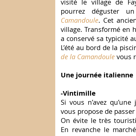
visité le village de 
pourrez déguster un
Camandoule
. Cet ancie
village. Transformé en h
a conservé sa typicité a
L’été au bord de la pisci
de la Camandoule
 vous 
Une journée italienne
-Vintimille
Si vous n’avez qu’une 
vous propose de passer la
On évite le très touris
En revanche le marché 