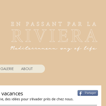
GALERIE
ABOUT
s vacances
Partager
talie, des idées pour s'évader près de chez nous.