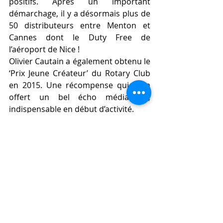
positifs. Après un important 
démarchage, il y a désormais plus de 
50 distributeurs entre Menton et 
Cannes dont le Duty Free de 
l’aéroport de Nice !
Olivier Cautain a également obtenu le 
‘Prix Jeune Créateur’ du Rotary Club 
en 2015. Une récompense qui lui a 
offert un bel écho médiatique, 
indispensable en début d’activité.
Aujourd’hui il produit jusqu’à 2000 
litres de bière par mois. Olivier 
Cautain a ainsi créé une brasserie 
artisanale au cœur de Nice où les 
clients ou simples passants peuvent 
découvrir un savoir-faire, visiter, 
déguster et acheter leurs produits 
directement chez le producteur.